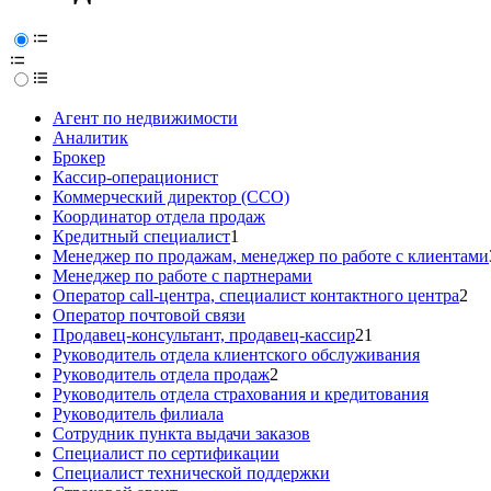
Агент по недвижимости
Аналитик
Брокер
Кассир-операционист
Коммерческий директор (CCO)
Координатор отдела продаж
Кредитный специалист
1
Менеджер по продажам, менеджер по работе с клиентами
Менеджер по работе с партнерами
Оператор call-центра, специалист контактного центра
2
Оператор почтовой связи
Продавец-консультант, продавец-кассир
21
Руководитель отдела клиентского обслуживания
Руководитель отдела продаж
2
Руководитель отдела страхования и кредитования
Руководитель филиала
Сотрудник пункта выдачи заказов
Специалист по сертификации
Специалист технической поддержки