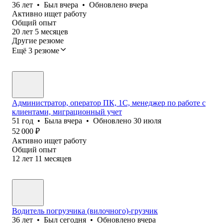
36
лет
•
Был
вчера
•
Обновлено
вчера
Активно ищет работу
Общий опыт
20
лет
5
месяцев
Другие резюме
Ещё 3 резюме
Администратор, оператор ПК, 1С, менеджер по работе с
клиентами, миграционный учет
51
год
•
Была
вчера
•
Обновлено
30 июля
52 000
₽
Активно ищет работу
Общий опыт
12
лет
11
месяцев
Водитель погрузчика (вилочного)-грузчик
36
лет
•
Был
сегодня
•
Обновлено
вчера