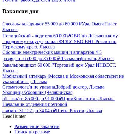
Вакансии дня
Слесарь-наладчик
от
55 000
до
60 000
₽
УралОмегаПласт,
Лысьва
Полицейский - водитель
60 000
₽
ОВО по Лысьвенскому
городскому округу филиал ФГКУ УВО ВНГ России по
Пермскому краю, Лысьва
Сборщик электрических машин и аппаратов 4-5
разряда
от
65 000
до
85 000
₽
Лысьванефтемаш, Лысьва
Завальцовщик
от
60 000
₽
Торговый дом Урал ИНВЕСТ,
Лысьва
Мобильный аптекарь (Москва и Московская область)
з/п не
указана
Ригла, Лысьва
Стоматолог
з/п не указана
Добрый доктор, Лысьва
Уборщица/Уборщик (Челябинская
область)
от
85 000
до
91 000
₽
ПромКонсалтинг, Лысьва
Начальник отделения почтовой
связи
от
31 157
до
34 045
₽
Почта России, Лысьва
HeadHunter
Размещение вакансий
Поиск по резюме